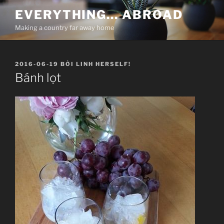
Chuyển
EVERYTHING… ABROAD
đến
Making a country far away home
phần
nội
dung
ĐĂNG
2016-06-19
BỞI
LINH HERSELF!
TRONG
Bánh lọt