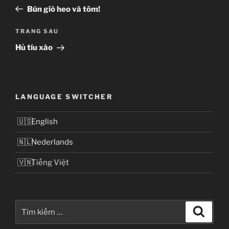
hướng
cũ
Bún giò heo và tôm!
bài
hơn
viết
Bài
TRANG SAU
tiếp
Hủ tíu xào
theo
LANGUAGE SWITCHER
English
Nederlands
Tiếng Việt
Tìm
Tìm
kiếm
kiếm: