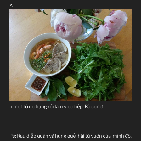
Ă
n một tô no bụng rồi làm việc tiếp. Bà con ơi!
Ps:
Rau diếp quăn
và húng quế
hái
từ vườn
của mình đó.