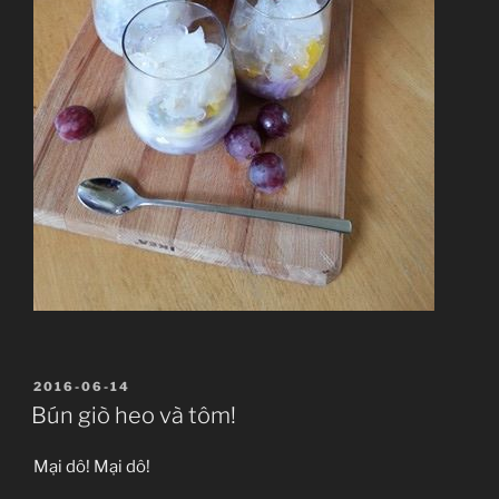
ĐĂNG
2016-06-14
TRONG
Bún giò heo và tôm!
Mại dô! Mại dô!