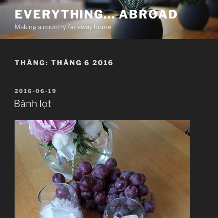
Chuyển
EVERYTHING… ABROAD
đến
Making a country far away home
phần
nội
dung
THÁNG:
THÁNG 6 2016
ĐĂNG
2016-06-19
TRONG
Bánh lọt