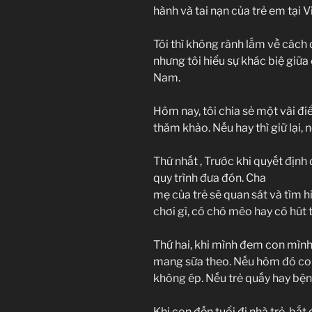
hành và tai nạn của trẻ em tại 
Tôi thì không rành lắm về cách 
nhưng tôi hiểu sự khác biệ giữa
Nam.
Hôm nay, tôi chia sẻ một vài đ
thăm khảo. Nếu hay thì giữ lại,
Thứ nhất , Trước khi quyết định
quy trình đưa đón. Cha
mẹ của trẻ sẽ quan sát và tìm hi
chơi gì, có chó mèo hay có hút
Thứ hai, khi mình đem con mình
mang sữa theo. Nếu hôm đó con
không ép. Nếu trẻ quấy hay bện
Khi con đến tuổi đi nhà trẻ, bắt đ