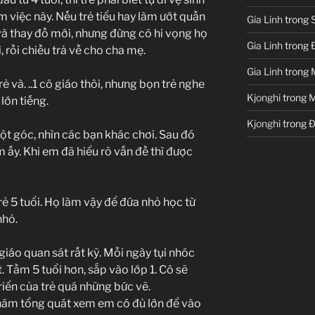
m việc này. Nếu trẻ tiểu hay làm ướt quần
Gia Linh
trong
S
 và thay đồ mới, nhưng đừng có hi vọng họ
Gia Linh
trong
, rồi chiều trả về cho cha mẹ.
Gia Linh
trong
 và. ..1 cô giáo thôi, nhưng bọn trẻ nghe
Kjonghi
trong
M
lớn tiếng.
Kjonghi
trong
Đ
t góc, nhìn các bạn khác chơi. Sau đó
em ấy. Khi em đã hiểu rõ vấn đề thì được
rẻ 5 tuổi. Họ làm vậy để đứa nhỏ học từ
nhỏ.
giáo quan sát rất kỹ. Mỗi ngày tụi nhóc
t. Tầm 5 tuổi hơn, sắp vào lớp 1. Cô sẽ
triển của trẻ quá những bức vẽ.
khám tổng quát xem em có đủ lớn để vào