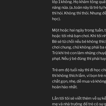
lớp 1 không. Họ khám tổng quát
năng nữa. (a..toán này là trẻ tự
thì hỏi. Không thì thôi. Nhưng 
học).
Một hoặc hai ngày trong tuần,
hoặc tới nhà bạn chơi. Khi tới n
Bé sẽ từ chối nếu bé không thích
chơi chung, chứ không phải ba
Trừ khi trẻ con làm những chuyệ
phạt. Nếu ý bé đúng thì phải tuy
Trẻ em độ tuổi này thì đi học c
thì không thích lắm, vì bọn trẻ
chất gọn, nhẹ, dễ mua và không 
hoàn hảo nhất.
Lần tới tôi sẽ viết thêm về sự k
mẹ và nhà trường để trẻ có sự q