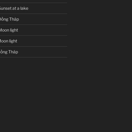
unset at a lake
Đồng Tháp
Moon light
oon light
ồng Tháp