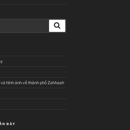
Tìm
kiếm
I
ay
h và hình ảnh về thành phố Zahhaah
ẦN ĐÂY