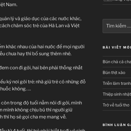
Việt Nam.
quản lý và giáo dục của các nước khác,
Tìm
 cách chăm sóc trẻ của Hà Lan và Việt
kiếm:
iểm khác nhau của hai nước để mọi người
BÀI VIẾT MỚ
 nếu chưa hay thì bổ sung thêm nhé.
Bún chả cá ch
 đem con đi gởi, hai bên phải thống nhất
Bún thịt xào
ểu kỹ nơi gởi trẻ: nhà giữ trẻ có những đồ
Triễn lãm tran
 thuốc không. …
Thiệp sinh nhật
 còn trong độ tuổi nằm nôi đi gởi, mình
Trở về tuổi thơ
 mình không chịu bú thì người giữ
h thì họ sẽ gọi cha mẹ mang về.
BÌNH LUẬN G
ầu từ 4 tuổi, thì trẻ phải biết tự đi vệ sinh