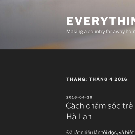
Chuyển
đến
EVERYTHI
phần
nội
Making a country far away ho
dung
THÁNG:
THÁNG 4 2016
ĐĂNG
2016-04-20
TRONG
Cách chăm sóc trẻ 
Hà Lan
Đã rất nhiều lần tôi đọc, và biế