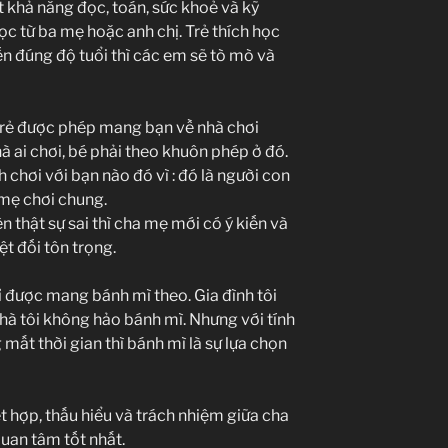
 khả năng đọc, toán, sức khoẻ và kỹ
 học từ ba mẹ hoặc anh chị. Trẻ thích học
đến đúng độ tuổi thì các em sẽ tò mò và
 trẻ được phép mang bạn về nhà chơi
hà ai chơi, bé phải theo khuôn phép ở đó.
 chơi với bạn nào đó vì : đó là người con
 mẹ chơi chung.
n thật sự sai thì cha mẹ mới có ý kiến và
ệt đối tôn trọng.
hỉ được mang bánh mì theo. Gia đình tôi
 nhà tôi không hảo bánh mì. Nhưng với tính
mất thời gian thì bánh mì là sự lựa chọn
ết hợp, thấu hiểu và trách nhiệm giữa cha
uan tâm tốt nhất.