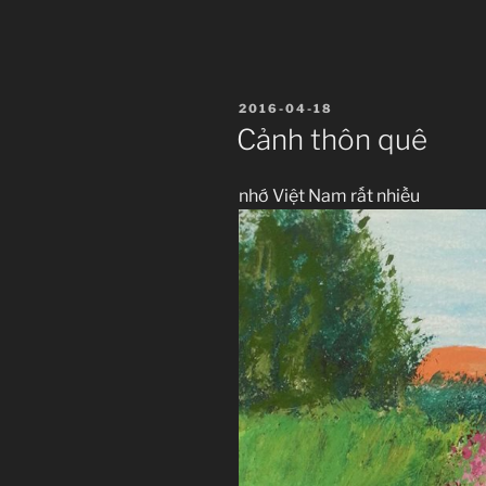
ĐĂNG
2016-04-18
TRONG
Cảnh thôn quê
nhớ Việt Nam rất nhiều