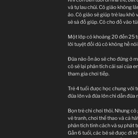
và tự lau chùi. Cô giáo không là
áo. Cô giáo sẽ giúp trẻ lau khô
sẽ sả đồ giúp. Cô cho đồ vào túi
Một lớp có khoảng 20 đến 25 trẻ
lời tuyệt đối dù cô không hề nói 
Đứa nào ồn ào sẽ cho đứng ở mộ
cô sẽ lại phân tích cái sai của 
tham gia chơi tiếp.
Trẻ 4 tuổi được học chung với t
đứa lớn và đứa lớn chỉ dẫn đứa 
Bọn trẻ chỉ chơi thôi. Nhưng cô 
vẽ tranh, chơi thể thao và cả há
phân tích tính cách và sự phát 
Gần 6 tuổi, các bé sẽ được đi 