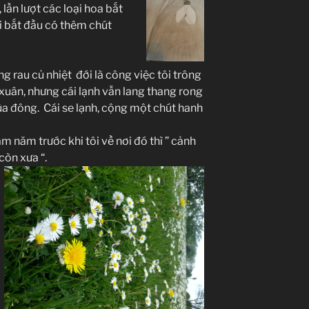
lần lượt các loại hoa bắt
i bắt đầu có thêm chút
 rau củ nhiệt đới là công việc tôi trông
xuân, nhưng cái lạnh vẫn lang thang rong
ùa đông. Cái se lạnh, cộng một chút hanh
 năm trước khi tôi về nơi đó thì ” cảnh
còn xưa “.