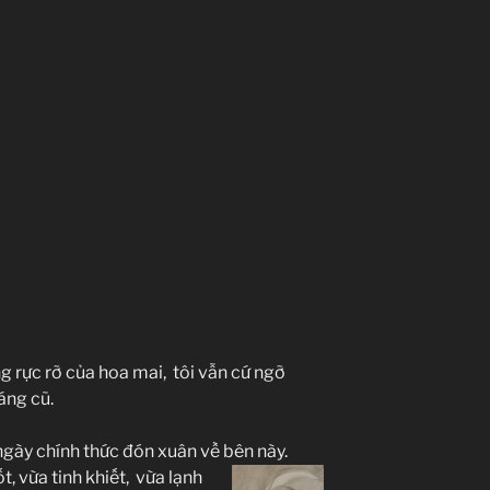
g rực rỡ của hoa mai, tôi vẫn cứ ngỡ
áng cũ.
ngày chính thức đón xuân về bên
này.
, vừa tinh khiết, vừa lạnh