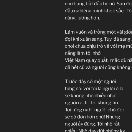
như băng bắt đầu hé nở. Sau đó, 
đầu nghiêng mình khoe sắc. Tô
năng lượng hơn.
Làm vườn và trồng một vài giống
đợi khi xuân sang. Tuy đã sang 
chơi chưa chịu trở về với mẹ m
nắng làm tôi nhớ
Việt Nam quay quắt, mặc dù năm
đã hết cũ và người cũng không 
Trước đây có một người
từng nói với tôi là người ở laị
sẽ không nhớ nhiều như
người ra đi. Tôi không tin.
Tôi từng nghĩ, người chờ đợi
sẽ cô đơn hơn chứ! Nhưng
người ấy đúng. Tôi nhớ rất
nhiều. Nhớ day dứt những kỷ