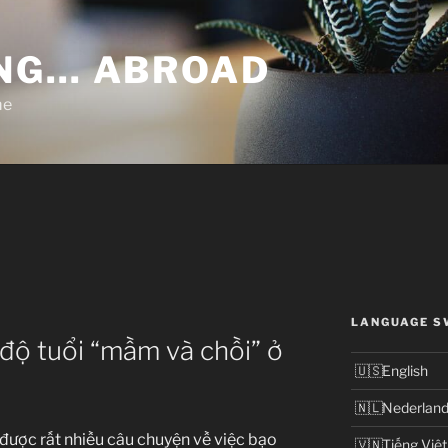
NG… ABROAD
me
LANGUAGE S
độ tuổi “mầm và chồi” ở
English
Nederlan
t được rất nhiều câu chuyện về việc bạo
Tiếng Việt