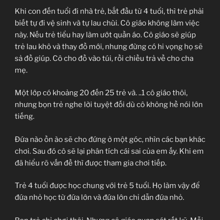
Khi con đến tuổi đi nhà trẻ, bắt đầu từ 4 tuổi, thì trẻ phải
biết tự đi vệ sinh và tự lau chùi. Cô giáo không làm việc
này. Nếu trẻ tiểu hay làm ướt quần áo. Cô giáo sẽ giúp
trẻ lau khô và thay đồ mới, nhưng đừng có hi vọng họ sẽ
sả đồ giúp. Cô cho đồ vào túi, rồi chiều trả về cho cha
mẹ.
Một lớp có khoảng 20 đến 25 trẻ và. ..1 cô giáo thôi,
nhưng bọn trẻ nghe lời tuyệt đối dù cô không hề nói lớn
tiếng.
Đứa nào ồn ào sẽ cho đứng ở một góc, nhìn các bạn khác
chơi. Sau đó cô sẽ lại phân tích cái sai của em ấy. Khi em
đã hiểu rõ vấn đề thì được tham gia chơi tiếp.
Trẻ 4 tuổi được học chung với trẻ 5 tuổi. Họ làm vậy để
đứa nhỏ học từ đứa lớn và đứa lớn chỉ dẫn đứa nhỏ.