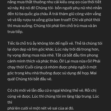
nắng mưa thất thường như cái kiểu ong ẹo của thời tiết
xứ này. Kệ nó đi! Chúng tôi- bốn người phụ nữ nhỏ nhắn
đến từ ba quốc gia châu Á trải thảm giữ công viên vắng
vẻ và lấy rượu ra uống giữa ban trưa!!! Chỉ vài phút thôi
thì mưa xuống. Chúng tôi phải tìm chỗ trú mưa và ăn
trưa tiếp.
Tiếc là chỗ trú ấy không lớn để ngồi vẽ. Thế là chúng tôi
lại dọn dẹp và tìm góc khác. Lúc này trời đã trong hơn,
hy vọng đừng mưa nữa nhé. Tất cả bắt đầu tìm phong
cảnh mình thích và phác thảo. Ôi! Lại mưa nữa rồi! Phải
chạy thôi! Cuối cùng cả nhóm được phép ngồi ở một
góc trong khu nhà thường được sử dụng để họp. Mai
quá! Chúng tôi bắt đầu vẽ.
Có chị mới vẽ lần đầu cứ e ngại không thể vẽ. Rồi chị
cũng vẽ được. Lúc thì chúng tôi im lặng tập trung. Lúc
thì
phá lên cười vì một nét vẽ sai của ai đó.