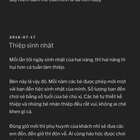
ĐĂNG
2016-07-17
TRONG
Thiệp sinh nhật
Mỗi lần tới ngày sinh nhật của hai nàng, thì hai nàng hì
hụi hơn cả tuần làm thiệp.
Bên này là vậy đó. Mỗi năm các bé được phép mời một
vài bạn đến tiệc sinh nhật của mình. Số lượng bạn đến
chơi sẽ bằng số tuổi của bé chủ xị. Các bé tự thiết kế
thiệp và những bé nhận thiệp đều rất vui, không ai chê
khen gì cả.
Đúng giờ mời thì phụ huynh của khách nhí sẽ đưa các
em đến, đến giờ thì đón về. Ai cũng háo hức được chơi