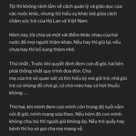
Tôi thì không rành lắm về cách quản lý và giáo dục của
các nước khác, nhưng tôi hiểu sự khác biệ giữa cách
chăm sóc trẻ của Hà Lan và Việt Nam.
Hôm nay, tôi chia sẻ một vài điểm khác nhau của hai
nước để mọi người thăm khảo. Nếu hay thì giữ lại, nếu
chưa hay thì bổ sung thêm nhé.
Thứ nhất , Trước khi quyết định đem con đi gởi, hai bên
phải thống nhất quy trình đưa đón. Cha
mẹ của trẻ sẽ quan sát và tìm hiểu kỹ nơi gởi trẻ: nhà giữ
trẻ có những đồ chơi gì, có chó mèo hay có hút thuốc
không. …
Thứ hai, khi mình đem con mình còn trong độ tuổi nằm
nôi đi gởi, mình mang sữa theo. Nếu hôm đó con mình
không chịu bú thì người giữ không ép. Nếu trẻ quấy hay
bệnh thì họ sẽ gọi cha mẹ mang về.