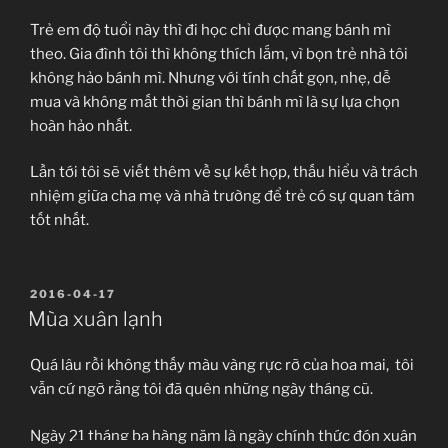
Trẻ em độ tuổi này thì đi học chỉ được mang bánh mì
theo. Gia đình tôi thì không thích lắm, vì bọn trẻ nhà tôi
không hảo bánh mì. Nhưng với tính chất gọn, nhẹ, dễ
mua và không mất thời gian thì bánh mì là sự lựa chọn
hoàn hảo nhất.
Lần tới tôi sẽ viết thêm về sự kết hợp, thấu hiểu và trách
nhiệm giữa cha mẹ và nhà trường để trẻ có sự quan tâm
tốt nhất.
ĐĂNG
2016-04-17
TRONG
Mùa xuân lạnh
Quá lâu rồi không thấy màu vàng rực rỡ của hoa mai, tôi
vẫn cứ ngỡ rằng tôi đã quên những ngày tháng cũ.
Ngày 21 tháng ba hàng năm là ngày chính thức đón xuân