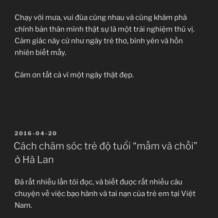
Chạy với mưa, vui đùa cùng nhau và cùng khám phá
chính bản thân mình thật sự là một trải nghiệm thú vị.
Cảm giác này cứ như ngày trẻ thơ, bình yên và hồn
nhiên biết mấy.
Cám ơn tất cả vì một ngày thật đẹp.
ĐĂNG
2016-04-20
TRONG
Cách chăm sóc trẻ độ tuổi “mầm và chồi”
ở Hà Lan
Đã rất nhiều lần tôi đọc, và biết được rất nhiều câu
chuyện về việc bạo hành và tai nạn của trẻ em tại Việt
Nam.