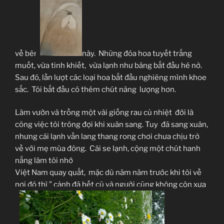
về bên
này. Những đóa hoa tuyết trắng
muốt, vừa tinh khiết, vừa lạnh như băng bắt đầu hé nở.
Sau đó, lần lượt các loại hoa bắt đầu nghiêng mình khoe
sắc. Tôi bắt đầu có thêm chút năng lượng hơn.
Làm vườn và trồng một vài giống rau củ nhiệt đới là
công việc tôi trông đợi khi xuân sang. Tuy đã sang xuân,
nhưng cái lạnh vẫn lang thang rong chơi chưa chịu trở
về với mẹ mùa đông. Cái se lạnh, cộng một chút hanh
nắng làm tôi nhớ
Việt Nam quay quắt, mặc dù năm năm trước khi tôi về
nơi đó thì ” cảnh đã hết cũ và người cũng không còn xưa