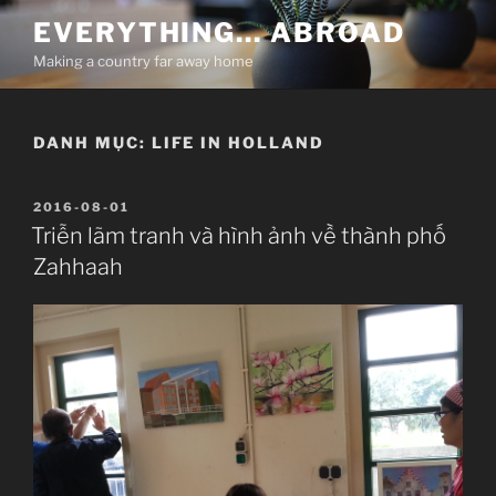
Chuyển
EVERYTHING… ABROAD
đến
Making a country far away home
phần
nội
dung
DANH MỤC:
LIFE IN HOLLAND
ĐĂNG
2016-08-01
TRONG
Triễn lãm tranh và hình ảnh về thành phố
Zahhaah