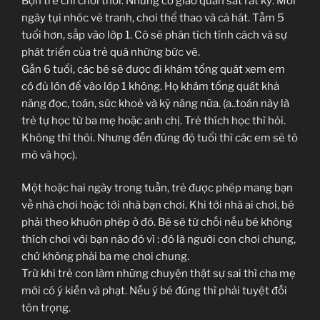
Bọn trẻ chỉ chơi thôi. Nhưng cô giáo quan sát rất kỹ. Mỗi
ngày tụi nhóc vẽ tranh, chơi thể thao và cả hát. Tầm 5
tuổi hơn, sắp vào lớp 1. Cô sẽ phân tích tính cách và sự
phát triển của trẻ quá những bức vẽ.
Gần 6 tuổi, các bé sẽ được đi khám tổng quát xem em
có đủ lớn để vào lớp 1 không. Họ khám tổng quát khả
năng đọc, toán, sức khoẻ và kỹ năng nữa. (a..toán này là
trẻ tự học từ ba mẹ hoặc anh chị. Trẻ thích học thì hỏi.
Không thì thôi. Nhưng đến đúng độ tuổi thì các em sẽ tò
mò và học).
Một hoặc hai ngày trong tuần, trẻ được phép mang bạn
về nhà chơi hoặc tới nhà bạn chơi. Khi tới nhà ai chơi, bé
phải theo khuôn phép ở đó. Bé sẽ từ chối nếu bé không
thích chơi với bạn nào đó vì : đó là người con chơi chung,
chứ không phải ba mẹ chơi chung.
Trừ khi trẻ con làm những chuyện thật sự sai thì cha mẹ
mới có ý kiến và phạt. Nếu ý bé đúng thì phải tuyệt đối
tôn trọng.